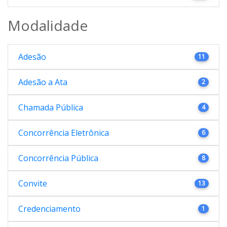
Modalidade
Adesão
11
Adesão a Ata
2
Chamada Pública
4
Concorrência Eletrônica
6
Concorrência Pública
8
Convite
13
Credenciamento
1