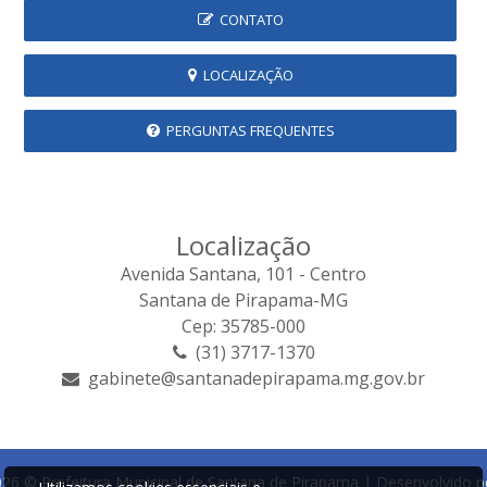
CONTATO
LOCALIZAÇÃO
PERGUNTAS FREQUENTES
Localização
Avenida Santana, 101 - Centro
Santana de Pirapama-MG
Cep: 35785-000
(31) 3717-1370
gabinete@santanadepirapama.mg.gov.br
26 © Prefeitura Municipal de Santana de Pirapama | Desenvolvido p