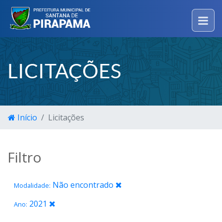
LICITAÇÕES
Início
Licitações
Filtro
Não encontrado
Modalidade:
2021
Ano: