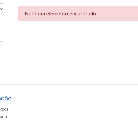
Nenhum elemento encontrado.
adão
rsos
oria