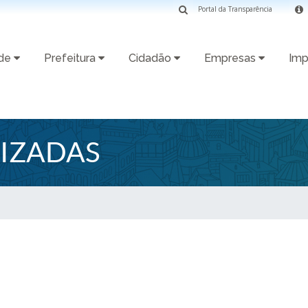
Portal da Transparência
ade
Prefeitura
Cidadão
Empresas
Imp
IZADAS