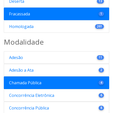
Deserta
13
Fracassada
1
Homologada
261
Modalidade
Adesão
11
Adesão a Ata
2
Chamada Pública
4
Concorrência Eletrônica
6
Concorrência Pública
8