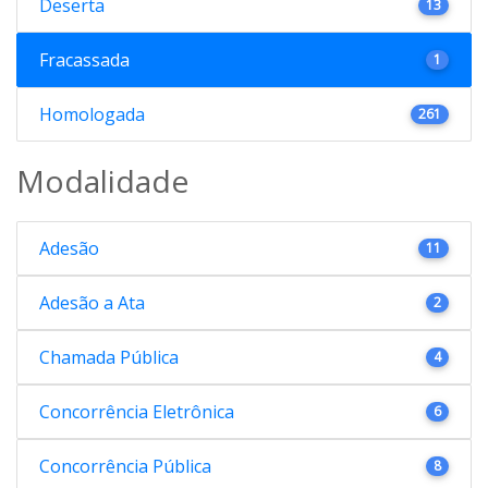
Deserta
13
Fracassada
1
Homologada
261
Modalidade
Adesão
11
Adesão a Ata
2
Chamada Pública
4
Concorrência Eletrônica
6
Concorrência Pública
8