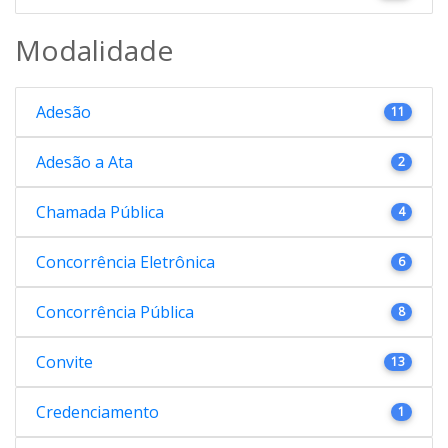
Modalidade
Adesão
11
Adesão a Ata
2
Chamada Pública
4
Concorrência Eletrônica
6
Concorrência Pública
8
Convite
13
Credenciamento
1