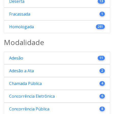
Deserta
13
Fracassada
1
Homologada
261
Modalidade
Adesão
11
Adesão a Ata
2
Chamada Pública
4
Concorrência Eletrônica
6
Concorrência Pública
8