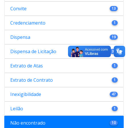
Convite
13
Credenciamento
1
Dispensa
19
Dispensa de Licitação
38
Extrato de Atas
1
Extrato de Contrato
1
Inexigibilidade
47
Leilão
1
Não encontrado
10