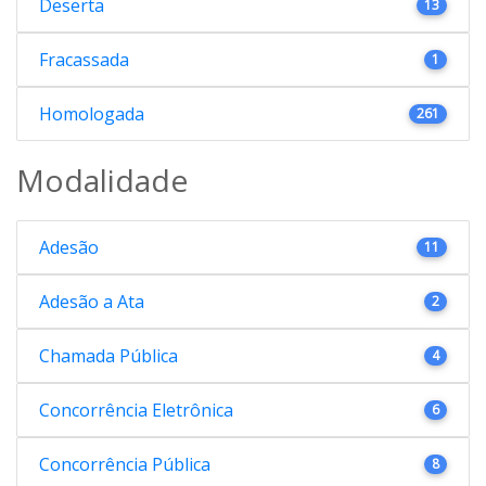
Deserta
13
Fracassada
1
Homologada
261
Modalidade
Adesão
11
Adesão a Ata
2
Chamada Pública
4
Concorrência Eletrônica
6
Concorrência Pública
8