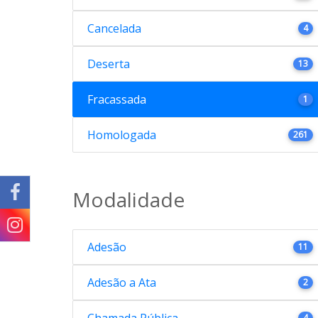
Cancelada
4
Deserta
13
Fracassada
1
Homologada
261
Modalidade
Adesão
11
Adesão a Ata
2
Chamada Pública
4