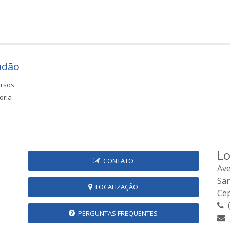
adão
rsos
oria
Lo
CONTATO
Ave
Sa
LOCALIZAÇÃO
Cep
(
PERGUNTAS FREQUENTES