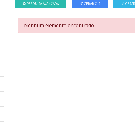
PESQUISA AVANÇADA
GERAR XLS
GERAR
Nenhum elemento encontrado.