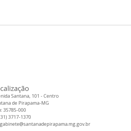
calização
nida Santana, 101 - Centro
ntana de Pirapama-MG
: 35785-000
31) 3717-1370
gabinete@santanadepirapama.mg.gov.br