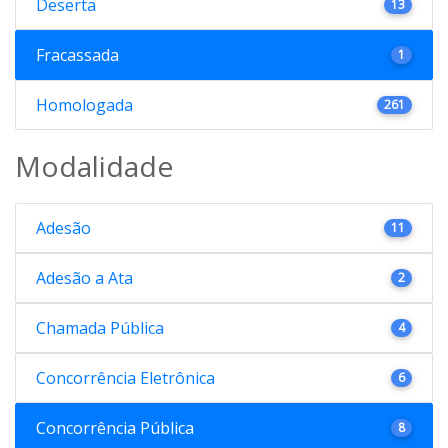
Deserta
13
Fracassada
1
Homologada
261
Modalidade
Adesão
11
Adesão a Ata
2
Chamada Pública
4
Concorrência Eletrônica
6
Concorrência Pública
8