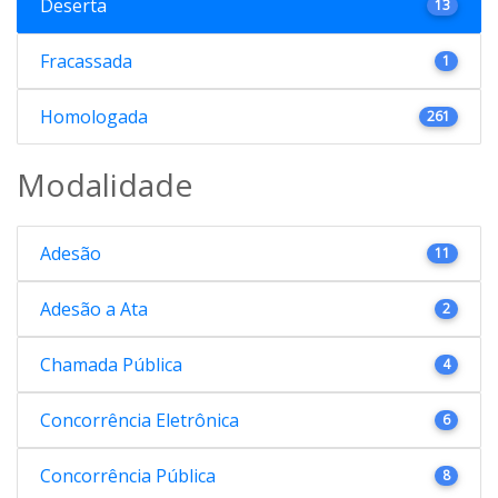
Deserta
13
Fracassada
1
Homologada
261
Modalidade
Adesão
11
Adesão a Ata
2
Chamada Pública
4
Concorrência Eletrônica
6
Concorrência Pública
8