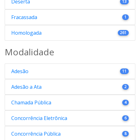
Deserta
13
Fracassada
1
Homologada
261
Modalidade
Adesão
11
Adesão a Ata
2
Chamada Pública
4
Concorrência Eletrônica
6
Concorrência Pública
8