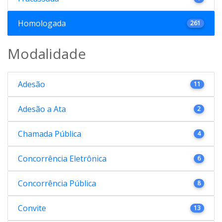
Homologada
261
Modalidade
Adesão
11
Adesão a Ata
2
Chamada Pública
4
Concorrência Eletrônica
6
Concorrência Pública
8
Convite
13