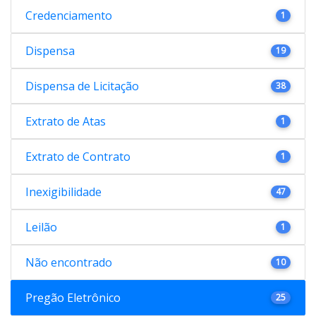
Credenciamento
1
Dispensa
19
Dispensa de Licitação
38
Extrato de Atas
1
Extrato de Contrato
1
Inexigibilidade
47
Leilão
1
Não encontrado
10
Pregão Eletrônico
25