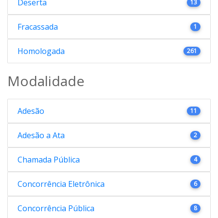
Deserta
13
Fracassada
1
Homologada
261
Modalidade
Adesão
11
Adesão a Ata
2
Chamada Pública
4
Concorrência Eletrônica
6
Concorrência Pública
8