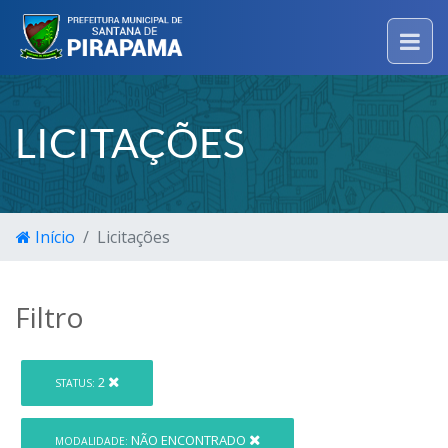
LICITAÇÕES
Início
Licitações
Filtro
2
STATUS:
NÃO ENCONTRADO
MODALIDADE: