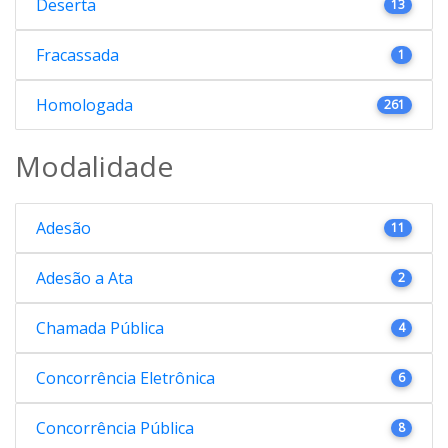
Deserta
13
Fracassada
1
Homologada
261
Modalidade
Adesão
11
Adesão a Ata
2
Chamada Pública
4
Concorrência Eletrônica
6
Concorrência Pública
8