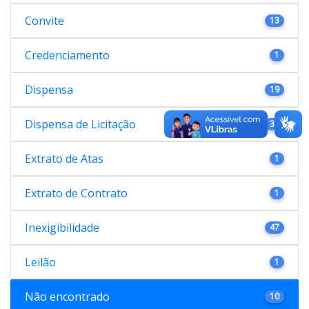
Convite
13
Credenciamento
1
Dispensa
19
Dispensa de Licitação
38
Extrato de Atas
1
Extrato de Contrato
1
Inexigibilidade
47
Leilão
1
Não encontrado
10