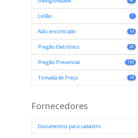
Inexigibilidade
47
Leilão
1
Não encontrado
10
Pregão Eletrônico
25
Pregão Presencial
120
Tomada de Preço
16
Fornecedores
Documentos para cadastro