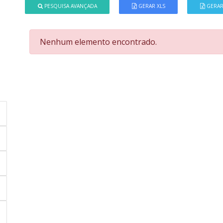
PESQUISA AVANÇADA
GERAR XLS
GERAR
Nenhum elemento encontrado.