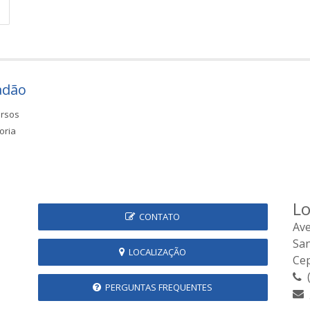
adão
rsos
oria
Lo
CONTATO
Ave
Sa
LOCALIZAÇÃO
Cep
(
PERGUNTAS FREQUENTES