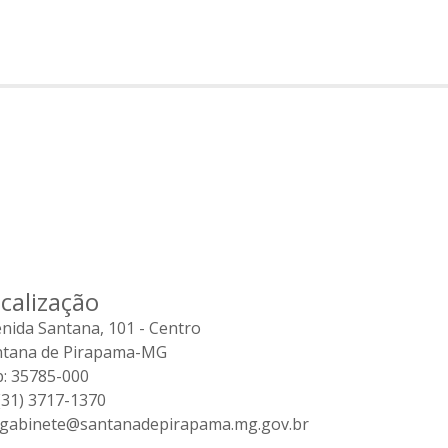
calização
nida Santana, 101 - Centro
ntana de Pirapama-MG
: 35785-000
31) 3717-1370
gabinete@santanadepirapama.mg.gov.br