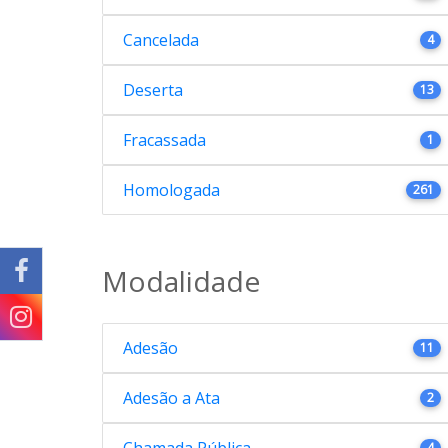
Cancelada
4
Deserta
13
Fracassada
1
Homologada
261
Modalidade
Adesão
11
Adesão a Ata
2
Chamada Pública
4