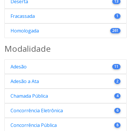
Deserta
13
Fracassada
1
Homologada
261
Modalidade
Adesão
11
Adesão a Ata
2
Chamada Pública
4
Concorrência Eletrônica
6
Concorrência Pública
8