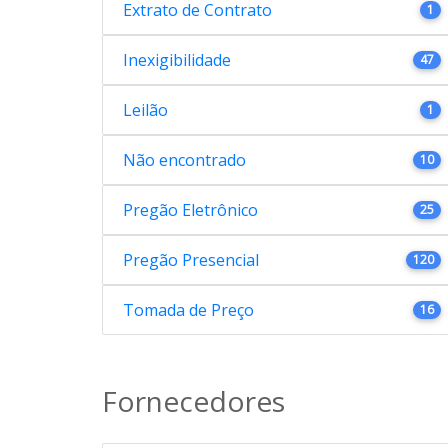
Extrato de Contrato
1
Inexigibilidade
47
Leilão
1
Não encontrado
10
Pregão Eletrônico
25
Pregão Presencial
120
Tomada de Preço
16
Fornecedores