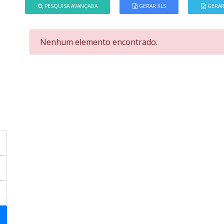
PESQUISA AVANÇADA
GERAR XLS
GERAR
Nenhum elemento encontrado.