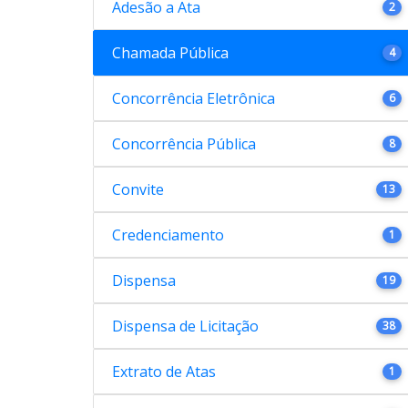
Adesão a Ata
2
Chamada Pública
4
Concorrência Eletrônica
6
Concorrência Pública
8
Convite
13
Credenciamento
1
Dispensa
19
Dispensa de Licitação
38
Extrato de Atas
1