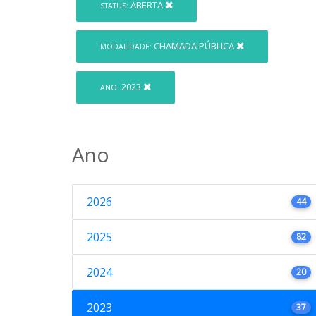
ABERTA
STATUS:
CHAMADA PÚBLICA
MODALIDADE:
2023
ANO:
Ano
2026
44
2025
82
2024
20
2023
37