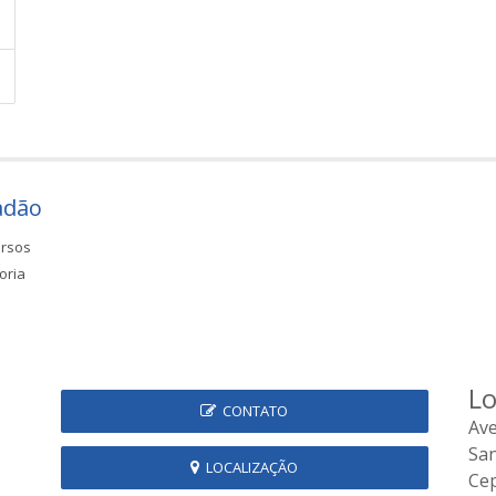
adão
rsos
oria
Lo
CONTATO
Ave
Sa
LOCALIZAÇÃO
Cep