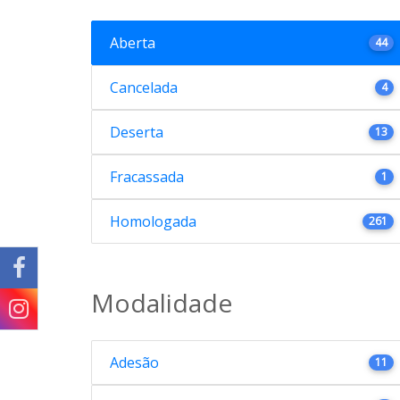
Aberta
44
Cancelada
4
Deserta
13
Fracassada
1
Homologada
261
Modalidade
Adesão
11