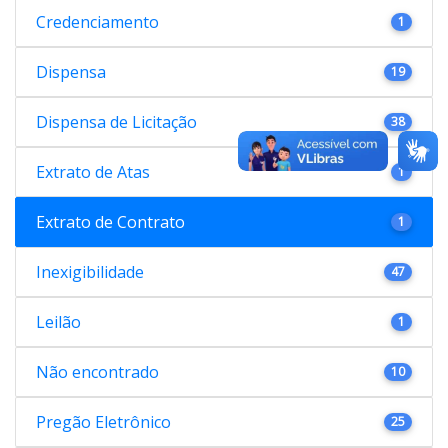
Credenciamento
1
Dispensa
19
Dispensa de Licitação
38
Extrato de Atas
1
Extrato de Contrato
1
Inexigibilidade
47
Leilão
1
Não encontrado
10
Pregão Eletrônico
25