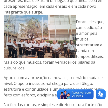
presentes, mas deixaram um legado que ainda ecoa em
cada apresentação, em cada ensaio e em cada novo
integrante que surge.
Foram eles que,
com dedicação
e amor pela
música,
sustentaram a
banda em
tempos difíceis.
Mais do que músicos, foram verdadeiros pilares da
cultura local.
Agora, com a aprovação da nova lei, o cenário muda de
nível. O apoio institucional chega para dar fôlego,
estrutura e continuidade a um trabalho que sempre foi
feito com esforço, disciplina e paixão.
No fim das contas, é simples e direto: cultura forte não