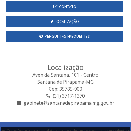
CONTATO
LOCALIZAÇÃO
PERGUNTAS FREQUENTES
Localização
Avenida Santana, 101 - Centro
Santana de Pirapama-MG
Cep: 35785-000
(31) 3717-1370
gabinete@santanadepirapama.mg.gov.br
26 © Prefeitura Municipal de Santana de Pirapama | Desenvolvido p