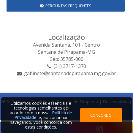
PERGUNTAS FREQUENTES
Localização
Avenida Santana, 101 - Centro
Santana de Pirapama-MG
Cep: 35785-000
(31) 3717-1370
gabinete@santanadepirapama.mg.gov.br
26 © Prefeitura Municipal de Santana de Pirapama | Desenvolvido p
Utilizamos cookies essenciais e
tecnologias semelhantes de
acordo com a nossa
Política de
CONCORDO
Privacidade
e, ao continuar
navegando, você concorda com
estas condições.