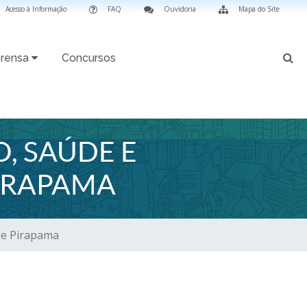
Acesso à Informação
FAQ
Ouvidoria
Mapa do Site
rensa
Concursos
, SAÚDE E
PIRAPAMA
 de Pirapama