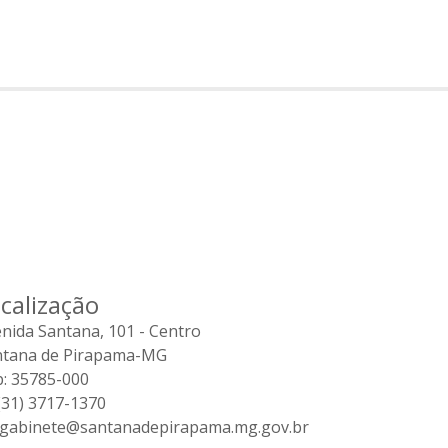
calização
nida Santana, 101 - Centro
ntana de Pirapama-MG
: 35785-000
31) 3717-1370
gabinete@santanadepirapama.mg.gov.br