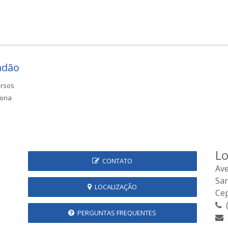
adão
rsos
oria
Lo
CONTATO
Ave
Sa
LOCALIZAÇÃO
Cep
(
PERGUNTAS FREQUENTES