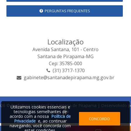
PERGUNTAS FREQUENTES
Localização
Avenida Santana, 101 - Centro
Santana de Pirapama-MG
Cep: 35785-000
(31) 3717-1370
gabinete@santanadepirapama.mg.gov.br
26 © Prefeitura Municipal de Santana de Pirapama | Desenvolvido p
Utilizamos cookies essenciais e
tecnologias semelhantes de
acordo com a nossa
Política de
CONCORDO
Privacidade
e, ao continuar
navegando, você concorda com
estas condições.