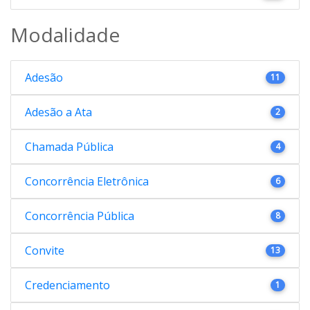
Modalidade
Adesão
11
Adesão a Ata
2
Chamada Pública
4
Concorrência Eletrônica
6
Concorrência Pública
8
Convite
13
Credenciamento
1