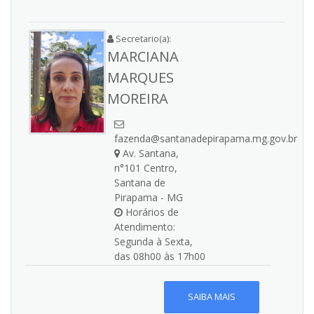
Secretario(a):
MARCIANA
MARQUES
MOREIRA
fazenda@santanadepirapama.mg.gov.br
Av. Santana,
n°101 Centro,
Santana de
Pirapama - MG
Horários de
Atendimento:
Segunda à Sexta,
das 08h00 às 17h00
SAIBA MAIS