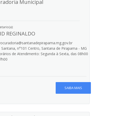
radoria Municipal
tario(a):
ID REGINALDO
ocuradoria@santanadepirapama.mg.gov.br
 Santana, n°101 Centro, Santana de Pirapama - MG
rários de Atendimento: Segunda à Sexta, das 08h00
7h00
SAIBA MAIS