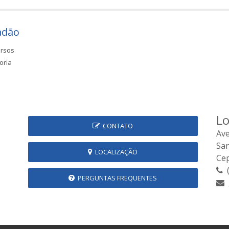
adão
rsos
oria
Lo
CONTATO
Ave
Sa
LOCALIZAÇÃO
Cep
(
PERGUNTAS FREQUENTES