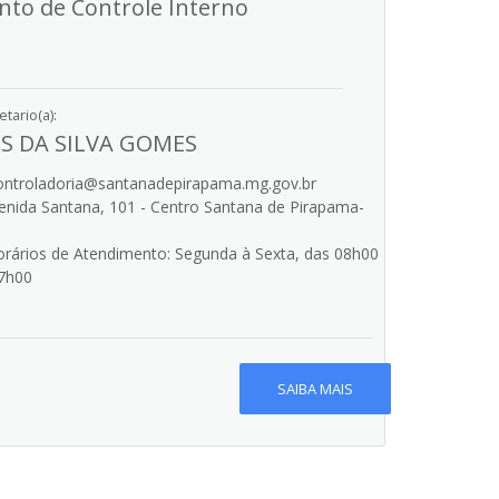
to de Controle Interno
tario(a):
IS DA SILVA GOMES
ntroladoria@santanadepirapama.mg.gov.br
nida Santana, 101 - Centro Santana de Pirapama-
rários de Atendimento: Segunda à Sexta, das 08h00
7h00
SAIBA MAIS