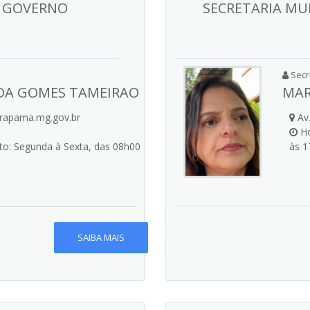
E GOVERNO
SECRETARIA MU
Secre
DA GOMES TAMEIRAO
MAR
rapama.mg.gov.br
Av.
Ho
o: Segunda à Sexta, das 08h00
às 1
SAIBA MAIS