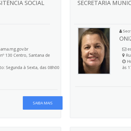
SITÊNCIA SOCIAL
SECRETARIA MUNIC
Secre
ONI
pama.mg.gov.br
ed
nº 130 Centro, Santana de
Rua
Ho
o: Segunda à Sexta, das 08h00
às 1
SAIBA MAIS