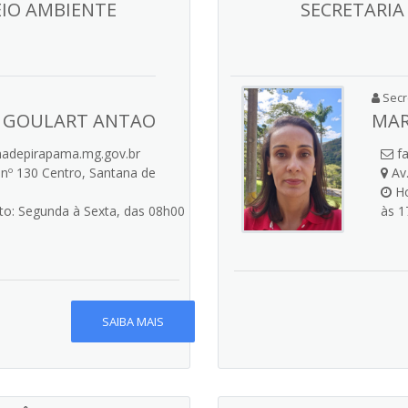
EIO AMBIENTE
SECRETARIA
Secre
A GOULART ANTAO
MAR
depirapama.mg.gov.br
fa
nº 130 Centro, Santana de
Av.
Ho
o: Segunda à Sexta, das 08h00
às 1
SAIBA MAIS