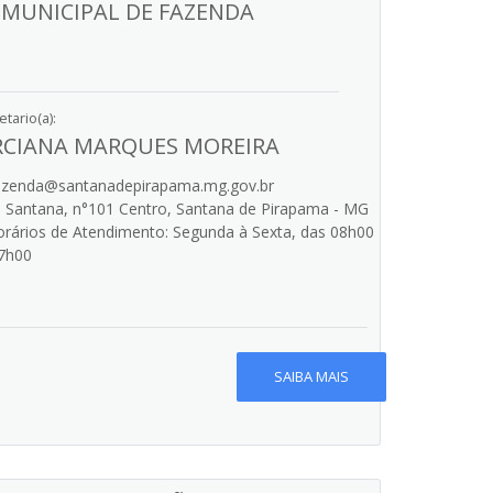
 MUNICIPAL DE FAZENDA
tario(a):
CIANA MARQUES MOREIRA
zenda@santanadepirapama.mg.gov.br
 Santana, n°101 Centro, Santana de Pirapama - MG
rários de Atendimento: Segunda à Sexta, das 08h00
7h00
SAIBA MAIS