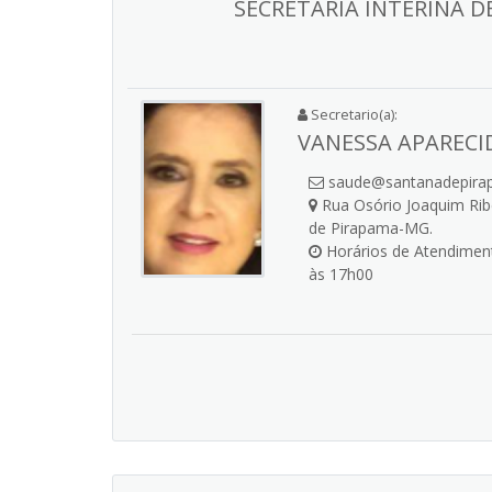
SECRETARIA INTERINA D
Secretario(a):
VANESSA APARECI
saude@santanadepirap
Rua Osório Joaquim Ribe
de Pirapama-MG.
Horários de Atendiment
às 17h00