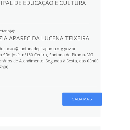
IPAL DE EDUCAÇÃO E CULTURA
tario(a):
ZIA APARECIDA LUCENA TEIXEIRA
ucacao@santanadepirapama.mg.gov.br
 São José, n°160 Centro, Santana de Pirama-MG
rários de Atendimento: Segunda à Sexta, das 08h00
7h00
SAIBA MAIS