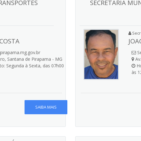
TRANSPORTES
SECRETARIA MUN
Secre
 COSTA
JOA
pirapama.mg.gov.br
Se
tro, Santana de Pirapama - MG
Av.
o: Segunda à Sexta, das 07h00
Ho
às 1
SAIBA MAIS