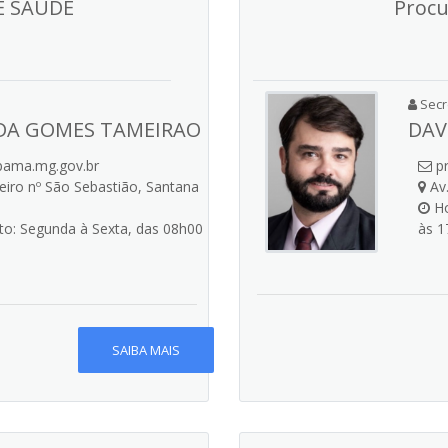
E SAÚDE
Procu
Secre
DA GOMES TAMEIRAO
DAV
ama.mg.gov.br
pr
iro nº São Sebastião, Santana
Av.
Ho
o: Segunda à Sexta, das 08h00
às 1
SAIBA MAIS