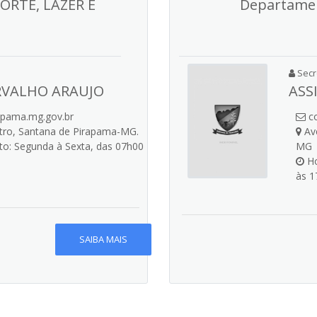
ORTE, LAZER E
Departamen
Secre
RVALHO ARAUJO
ASS
apama.mg.gov.br
co
ntro, Santana de Pirapama-MG.
Ave
o: Segunda à Sexta, das 07h00
MG
Ho
às 1
SAIBA MAIS