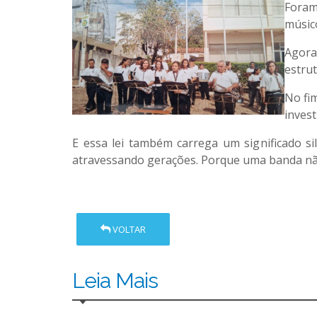
Foram
músico
Agora,
estrut
No fim
inves
E essa lei também carrega um significado 
atravessando gerações. Porque uma banda não 
VOLTAR
Leia Mais