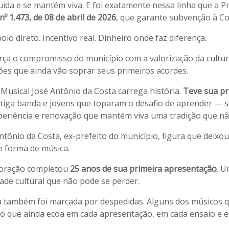
cuida e se mantém viva. E foi exatamente nessa linha que a 
 nº 1.473, de 08 de abril de 2026
, que garante subvenção à Co
oio direto. Incentivo real. Dinheiro onde faz diferença.
rça o compromisso do município com a valorização da cultura
ões que ainda vão soprar seus primeiros acordes.
Musical José Antônio da Costa carrega história.
Teve sua pr
tiga banda e jovens que toparam o desafio de aprender — s
periência e renovação que mantém viva uma tradição que nã
io da Costa, ex-prefeito do município, figura que deixou s
m forma de música.
rporação completou
25 anos de sua primeira apresentação
. U
de cultural que não pode se perder.
 também foi marcada por despedidas. Alguns dos músicos qu
o que ainda ecoa em cada apresentação, em cada ensaio e 