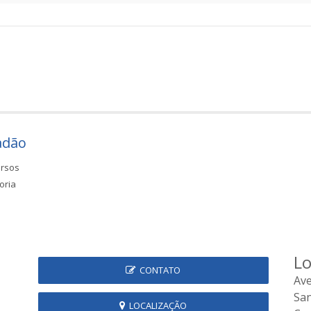
adão
rsos
oria
Lo
CONTATO
Ave
Sa
LOCALIZAÇÃO