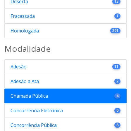
Deserta
13
Fracassada
1
Homologada
261
Modalidade
Adesão
11
Adesão a Ata
2
Chamada Pública
4
Concorrência Eletrônica
6
Concorrência Pública
8