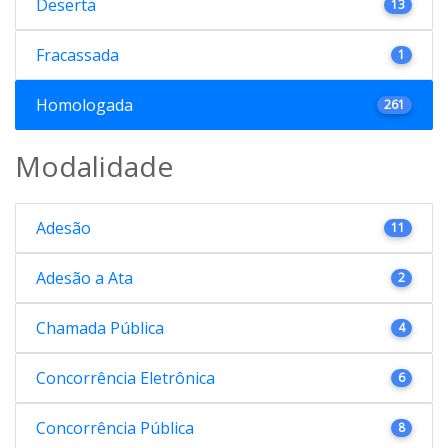
Deserta
13
Fracassada
1
Homologada
261
Modalidade
Adesão
11
Adesão a Ata
2
Chamada Pública
4
Concorrência Eletrônica
6
Concorrência Pública
8