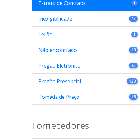
Extrato de Contrato
1
Inexigibilidade
47
Leilão
1
Não encontrado
10
Pregão Eletrônico
25
Pregão Presencial
120
Tomada de Preço
16
Fornecedores