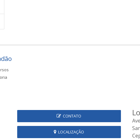
adão
rsos
oria
Lo
CONTATO
Ave
Sa
LOCALIZAÇÃO
Cep