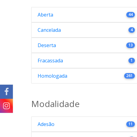
Aberta
44
Cancelada
4
Deserta
13
Fracassada
1
Homologada
261
Modalidade
Adesão
11