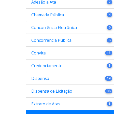
Adesão a Ata
2
Chamada Pública
4
Concorrência Eletrônica
6
Concorrência Pública
8
Convite
13
Credenciamento
1
Dispensa
19
Dispensa de Licitação
38
Extrato de Atas
1