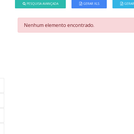
PESQUISA AVANÇADA
GERAR XLS
GERAR
Nenhum elemento encontrado.