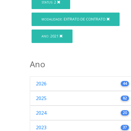
2
STATUS:
EXTRATO DE CONTRATO
MODALIDADE:
2021
ANO:
Ano
2026
44
2025
82
2024
20
2023
37