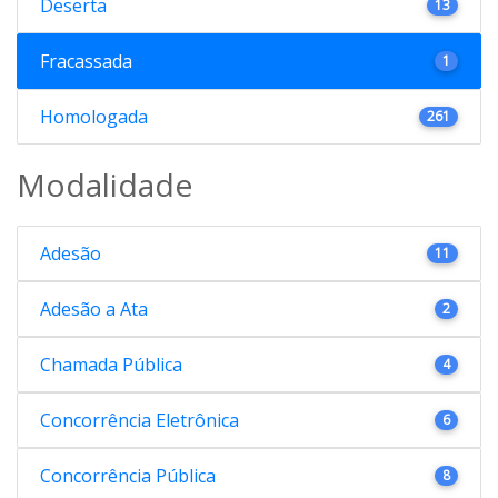
Deserta
13
Fracassada
1
Homologada
261
Modalidade
Adesão
11
Adesão a Ata
2
Chamada Pública
4
Concorrência Eletrônica
6
Concorrência Pública
8