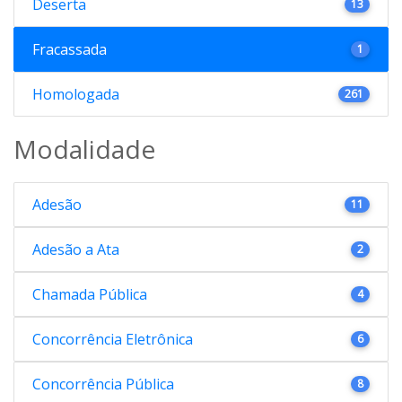
Deserta
13
Fracassada
1
Homologada
261
Modalidade
Adesão
11
Adesão a Ata
2
Chamada Pública
4
Concorrência Eletrônica
6
Concorrência Pública
8