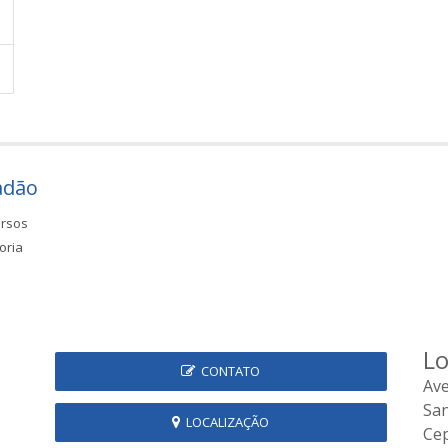
adão
rsos
oria
Lo
CONTATO
Ave
Sa
LOCALIZAÇÃO
Cep