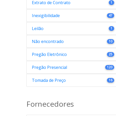
Extrato de Contrato
1
Inexigibilidade
47
Leilão
1
Não encontrado
10
Pregão Eletrônico
25
Pregão Presencial
120
Tomada de Preço
16
Fornecedores