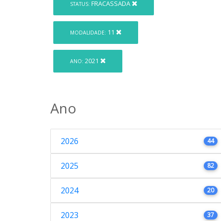
FRACASSADA
STATUS:
11
MODALIDADE:
2021
ANO:
Ano
2026
44
2025
82
2024
20
2023
37