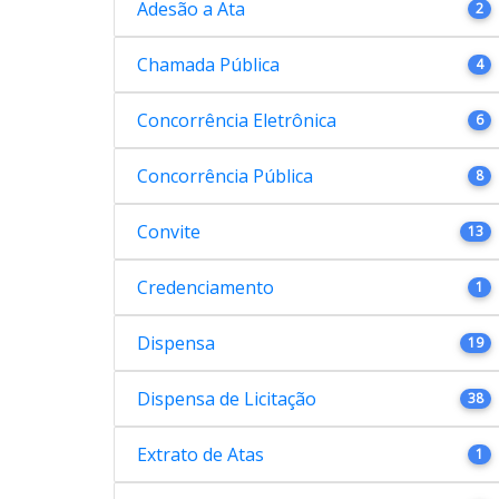
Adesão a Ata
2
Chamada Pública
4
Concorrência Eletrônica
6
Concorrência Pública
8
Convite
13
Credenciamento
1
Dispensa
19
Dispensa de Licitação
38
Extrato de Atas
1