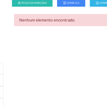
PESQUISA AVANÇADA
GERAR XLS
GERAR
Nenhum elemento encontrado.