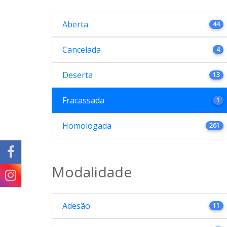
Aberta
44
Cancelada
4
Deserta
13
Fracassada
1
Homologada
261
Modalidade
Adesão
11