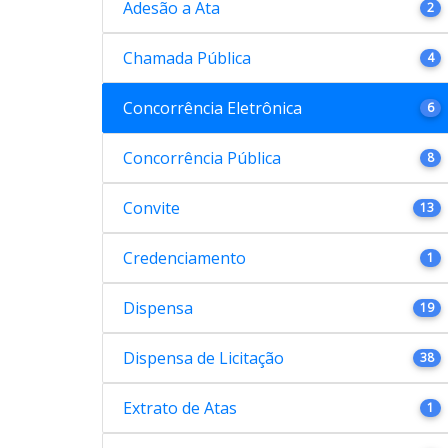
Adesão a Ata
2
Chamada Pública
4
Concorrência Eletrônica
6
Concorrência Pública
8
Convite
13
Credenciamento
1
Dispensa
19
Dispensa de Licitação
38
Extrato de Atas
1