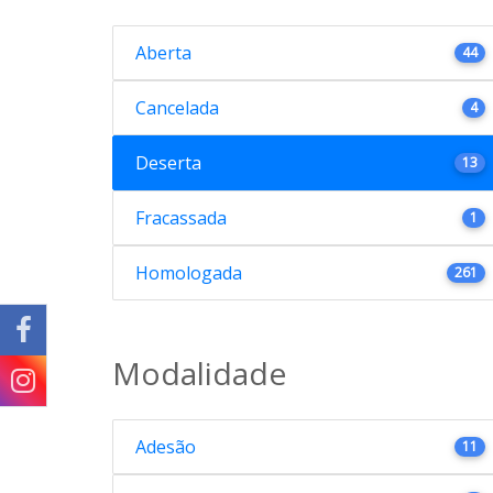
Aberta
44
Cancelada
4
Deserta
13
Fracassada
1
Homologada
261
Modalidade
Adesão
11