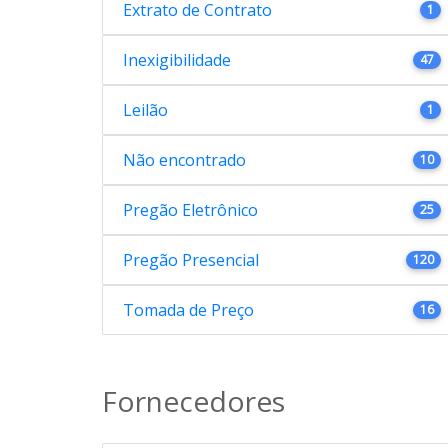
Extrato de Contrato
1
Inexigibilidade
47
Leilão
1
Não encontrado
10
Pregão Eletrônico
25
Pregão Presencial
120
Tomada de Preço
16
Fornecedores