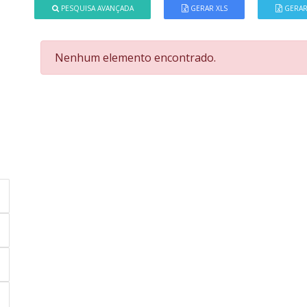
PESQUISA AVANÇADA
GERAR XLS
GERAR
Nenhum elemento encontrado.