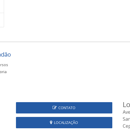
adão
rsos
oria
Lo
CONTATO
Ave
Sa
LOCALIZAÇÃO
Cep