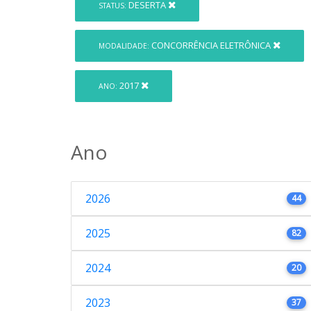
DESERTA
STATUS:
CONCORRÊNCIA ELETRÔNICA
MODALIDADE:
2017
ANO:
Ano
2026
44
2025
82
2024
20
2023
37