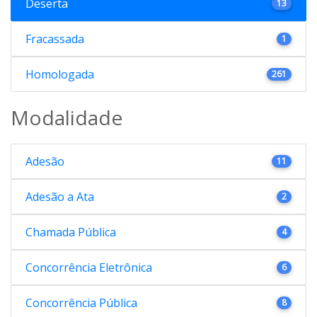
Deserta
13
Fracassada
1
Homologada
261
Modalidade
Adesão
11
Adesão a Ata
2
Chamada Pública
4
Concorrência Eletrônica
6
Concorrência Pública
8