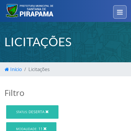
LICITAÇÕES
Início
Licitações
Filtro
DESERTA
STATUS:
11
MODALIDADE: