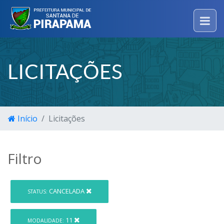
LICITAÇÕES
Início
Licitações
Filtro
CANCELADA
STATUS:
11
MODALIDADE: