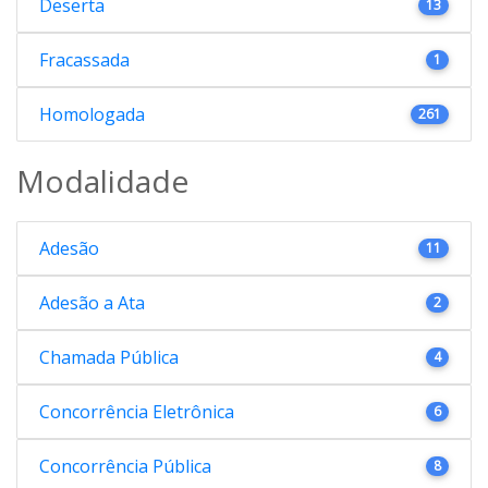
Deserta
13
Fracassada
1
Homologada
261
Modalidade
Adesão
11
Adesão a Ata
2
Chamada Pública
4
Concorrência Eletrônica
6
Concorrência Pública
8