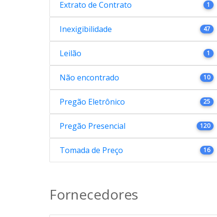
Extrato de Contrato
1
Inexigibilidade
47
Leilão
1
Não encontrado
10
Pregão Eletrônico
25
Pregão Presencial
120
Tomada de Preço
16
Fornecedores