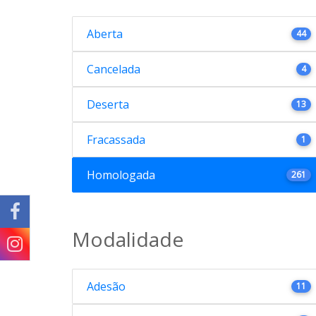
Aberta
44
Cancelada
4
Deserta
13
Fracassada
1
Homologada
261
Modalidade
Adesão
11