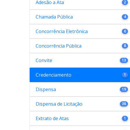
Adesão a Ata
2
Chamada Pública
4
Concorrência Eletrônica
6
Concorrência Pública
8
Convite
13
Credenciamento
1
Dispensa
19
Dispensa de Licitação
38
Extrato de Atas
1