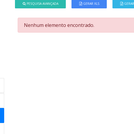
PESQUISA AVANÇADA
GERAR XLS
GERAR
Nenhum elemento encontrado.