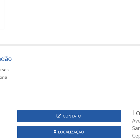
adão
rsos
oria
Lo
CONTATO
Ave
Sa
LOCALIZAÇÃO
Cep