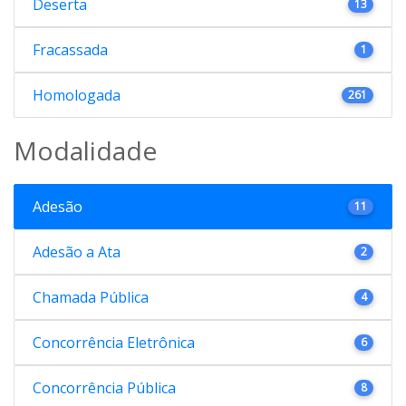
Deserta
13
Fracassada
1
Homologada
261
Modalidade
Adesão
11
Adesão a Ata
2
Chamada Pública
4
Concorrência Eletrônica
6
Concorrência Pública
8