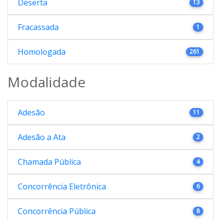
Deserta
13
Fracassada
1
Homologada
261
Modalidade
Adesão
11
Adesão a Ata
2
Chamada Pública
4
Concorrência Eletrônica
6
Concorrência Pública
8