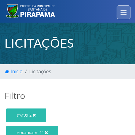
LICITAÇÕES
Início
Licitações
Filtro
2
STATUS:
11
MODALIDADE: