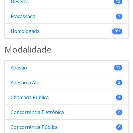
Deserta
13
Fracassada
1
Homologada
261
Modalidade
Adesão
11
Adesão a Ata
2
Chamada Pública
4
Concorrência Eletrônica
6
Concorrência Pública
8