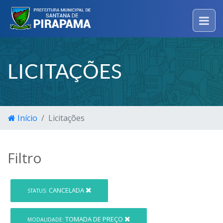
LICITAÇÕES
Início
Licitações
Filtro
CANCELADA
STATUS:
TOMADA DE PREÇO
MODALIDADE: