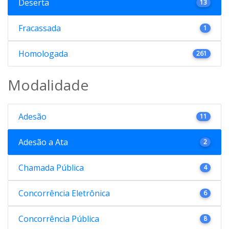
Deserta
13
Fracassada
1
Homologada
261
Modalidade
Adesão
11
Adesão a Ata
2
Chamada Pública
4
Concorrência Eletrônica
6
Concorrência Pública
8