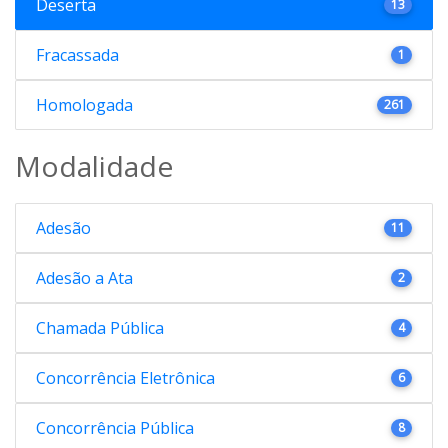
Deserta
13
Fracassada
1
Homologada
261
Modalidade
Adesão
11
Adesão a Ata
2
Chamada Pública
4
Concorrência Eletrônica
6
Concorrência Pública
8