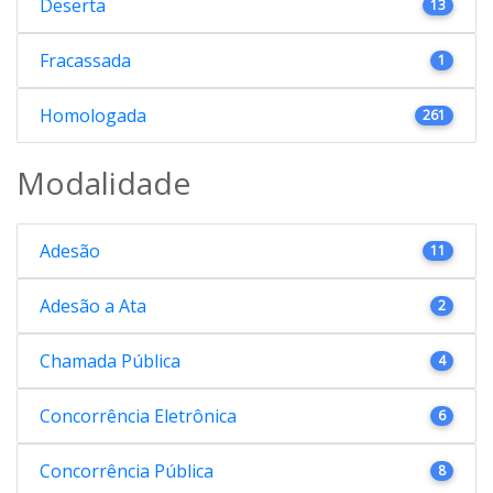
Deserta
13
Fracassada
1
Homologada
261
Modalidade
Adesão
11
Adesão a Ata
2
Chamada Pública
4
Concorrência Eletrônica
6
Concorrência Pública
8