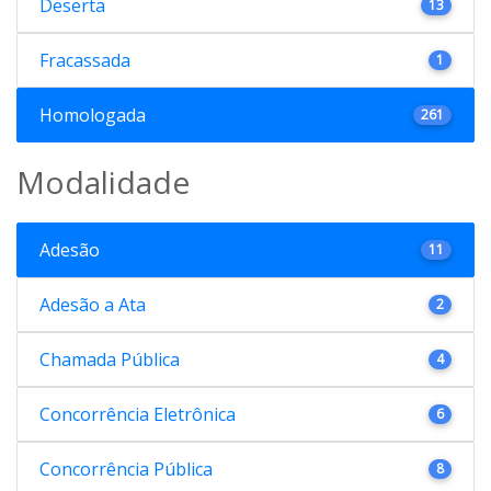
Deserta
13
Fracassada
1
Homologada
261
Modalidade
Adesão
11
Adesão a Ata
2
Chamada Pública
4
Concorrência Eletrônica
6
Concorrência Pública
8